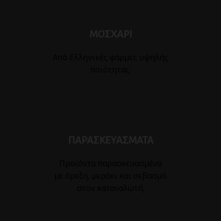
ΜΟΣΧΑΡΙ
Από Ελληνικές φάρμες υψηλής
ποιότητας.
ΠΑΡΑΣΚΕΥΑΣΜΑΤΑ
Προϊόντα παρασκευασμένα
με όρεξη, μεράκι και σεβασμό
στον καταναλωτή.