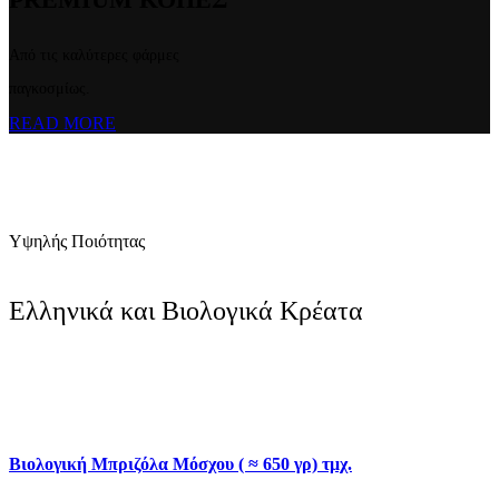
Από τις καλύτερες φάρμες
παγκοσμίως.
READ MORE
Υψηλής Ποιότητας
Ελληνικά και Βιολογικά Κρέατα
Βιολογική Μπριζόλα Μόσχου ( ≈ 650 γρ) τμχ.