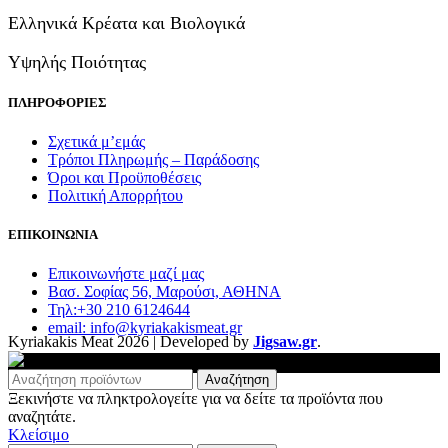
Ελληνικά Κρέατα και Βιολογικά
Υψηλής Ποιότητας
ΠΛΗΡΟΦΟΡΙΕΣ
Σχετικά μ’εμάς
Τρόποι Πληρωμής – Παράδοσης
Όροι και Προϋποθέσεις
Πολιτική Απορρήτου
ΕΠΙΚΟΙΝΩΝΙΑ
Επικοινωνήστε μαζί μας
Βασ. Σοφίας 56, Μαρούσι, ΑΘΗΝΑ
Τηλ:+30 210 6124644
email: info@kyriakakismeat.gr
Kyriakakis Meat
2026 | Developed by
Jigsaw.gr
.
Αναζήτηση
Ξεκινήστε να πληκτρολογείτε για να δείτε τα προϊόντα που
αναζητάτε.
Κλείσιμο