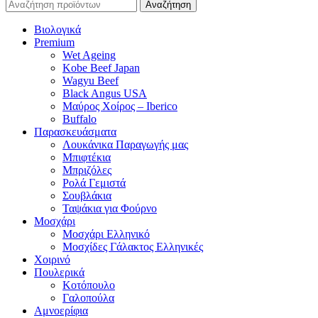
Αναζήτηση
Βιολογικά
Premium
Wet Ageing
Kobe Beef Japan
Wagyu Beef
Black Angus USA
Μαύρος Χοίρος – Iberico
Buffalo
Παρασκευάσματα
Λουκάνικα Παραγωγής μας
Μπιφτέκια
Μπριζόλες
Ρολά Γεμιστά
Σουβλάκια
Ταψάκια για Φούρνο
Μοσχάρι
Μοσχάρι Ελληνικό
Μοσχίδες Γάλακτος Ελληνικές
Χοιρινό
Πουλερικά
Κοτόπουλο
Γαλοπούλα
Αμνοερίφια