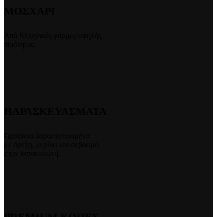
ΜΟΣΧΑΡΙ
Από Ελληνικές φάρμες υψηλής
ποιότητας.
ΠΑΡΑΣΚΕΥΑΣΜΑΤΑ
Προϊόντα παρασκευασμένα
με όρεξη, μεράκι και σεβασμό
στον καταναλωτή.
PREMIUM ΚΟΠΕΣ