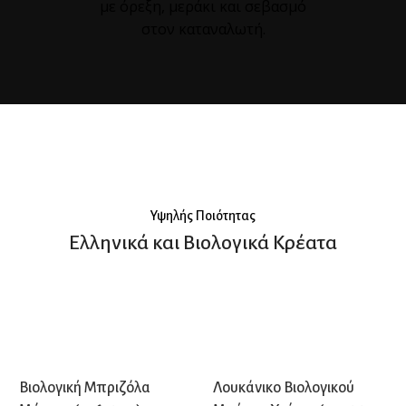
με όρεξη, μεράκι και σεβασμό
στον καταναλωτή.
PREMIUM ΚΟΠΕΣ
Από τις καλύτερες φάρμες
παγκοσμίως.
Υψηλής Ποιότητας
Ελληνικά και Βιολογικά Κρέατα
Βιολογική Μπριζόλα
Λουκάνικο Βιολογικού