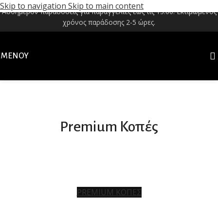
Skip to navigation
Skip to main content
Αυθημερόν παραδόσεις για παραγγελίες έως τις 13:00. Εκτιμώμενος
χρόνος παράδοσης 2-5 ώρες.
ΜΕΝΟΎ
Kyriakakis Meat – Ελληνικά Κρέατα & Βιολογικά
Premium Κοπές
Αυθεντικές Γεύσεις
PREMIUM ΚΟΠΕΣ