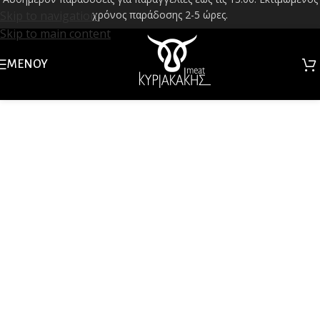
Skip to navigation
χρόνος παράδοσης 2-5 ώρες.
Skip to main content
ΜΕΝΟΎ
Kyriakakis Meat – Ελληνικά Κρέατα & Βιολογικά
Premium Κοπές
Αυθεντικές Γεύσεις