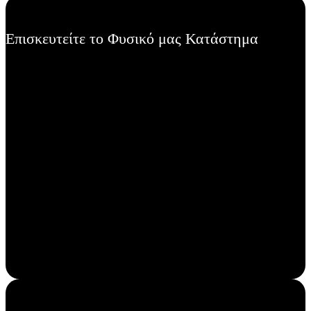
επιλογές
μπορούν
να
Επισκευτείτε το Φυσικό μας Κατάστημα
επιλεγούν
στη
σελίδα
του
προϊόντος