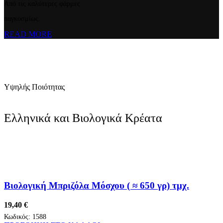
Από τις καλύτερες φάρμες
παγκοσμίως.
READ MORE
Υψηλής Ποιότητας
Ελληνικά και Βιολογικά Κρέατα
Βιολογική Μπριζόλα Μόσχου ( ≈ 650 γρ) τμχ.
19,40
€
Κωδικός:
1588