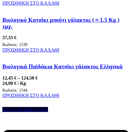
ΠΡΟΣΘΗΚΗ ΣΤΟ ΚΑΛΑΘΙ
Βιολογικό Κατσίκι μπούτι γάλακτος ( ≈ 1.5 Kg )
τμχ.
37,35
€
Κωδικός:
1539
ΠΡΟΣΘΗΚΗ ΣΤΟ ΚΑΛΑΘΙ
Βιολογικά Παϊδάκια Κατσίκι γάλακτος Ελληνικά
Price
12,45
€
–
124,50
€
range:
24,90
€
/ Kg
12,45 €
Κωδικός:
1544
through
Αυτό
ΠΡΟΣΘΗΚΗ ΣΤΟ ΚΑΛΑΘΙ
124,50 €
το
προϊόν
ΔΕΙΤΕ ΠΕΡΙΣΣΟΤΕΡΑ
έχει
πολλαπλές
παραλλαγές.
Οι