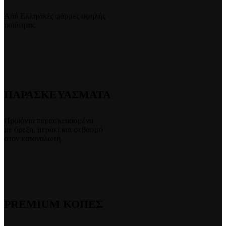
Από Ελληνικές φάρμες υψηλής
ποιότητας.
ΠΑΡΑΣΚΕΥΑΣΜΑΤΑ
Προϊόντα παρασκευασμένα
με όρεξη, μεράκι και σεβασμό
στον καταναλωτή.
PREMIUM ΚΟΠΕΣ