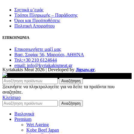
Σχετικά μ’εμάς
Τρόποι Πληρωμής – Παράδοσης
Όροι και Προϋποθέσεις
Πολιτική Απορρήτου
ΕΠΙΚΟΙΝΩΝΙΑ
Επικοινωνήστε μαζί μας
Βασ. Σοφίας 56, Μαρούσι, ΑΘΗΝΑ
Τηλ:+30 210 6124644
email: info@kyriakakismeat.gr
Kyriakakis Meat
2026 | Developed by
Jigsaw.gr
.
Αναζήτηση
Ξεκινήστε να πληκτρολογείτε για να δείτε τα προϊόντα που
αναζητάτε.
Κλείσιμο
Αναζήτηση
Βιολογικά
Premium
Wet Ageing
Kobe Beef Japan