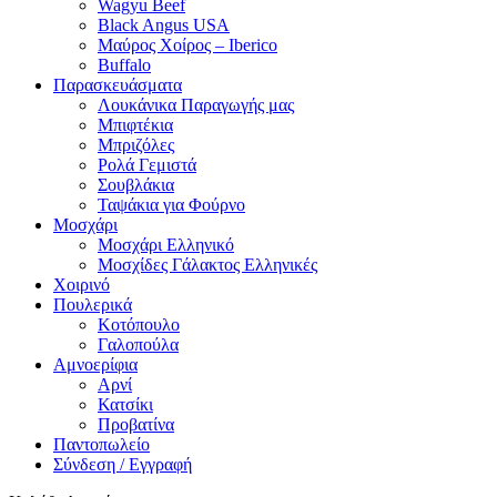
Wagyu Beef
Black Angus USA
Μαύρος Χοίρος – Iberico
Buffalo
Παρασκευάσματα
Λουκάνικα Παραγωγής μας
Μπιφτέκια
Μπριζόλες
Ρολά Γεμιστά
Σουβλάκια
Ταψάκια για Φούρνο
Μοσχάρι
Μοσχάρι Ελληνικό
Μοσχίδες Γάλακτος Ελληνικές
Χοιρινό
Πουλερικά
Κοτόπουλο
Γαλοπούλα
Αμνοερίφια
Αρνί
Κατσίκι
Προβατίνα
Παντοπωλείο
Σύνδεση / Εγγραφή