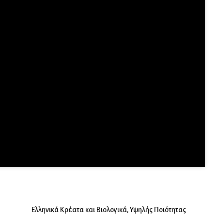
Ποιοι Είμαστε
Η μεγάλη μας εμπειρία στον χώρο του κρέατος,
η όρεξη, το μεράκι και η αγάπη μας,
οδήγησε στην δημιουργία της
Κυριακάκης Meat.
.
Περισσότερα
Eλληνικά Κρέατα και Βιολογικά, Υψηλής Ποιότητας