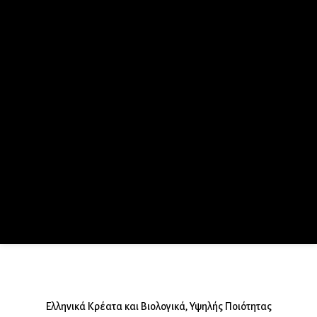
Ποιοι Είμαστε
Η μεγάλη μας εμπειρία στον χώρο του κρέατος,
η όρεξη, το μεράκι και η αγάπη μας,
οδήγησε στην δημιουργία της
Κυριακάκης Meat.
.
Περισσότερα
Eλληνικά Κρέατα και Βιολογικά, Υψηλής Ποιότητας