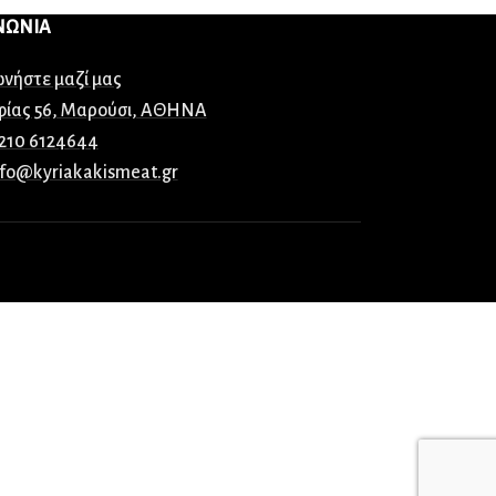
ΝΩΝΙΑ
ωνήστε μαζί μας
φίας 56, Μαρούσι, ΑΘΗΝΑ
 210 6124644
nfo@kyriakakismeat.gr