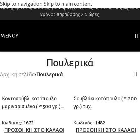
Skip to navigation
Skip to main content
Αυθημερόν παραδόσεις για παραγγελίες έως τις 13:00. Εκτιμώμενος
χρόνος παράδοσης 2-5 ώρες.
ΜΕΝΟΎ
Πουλερικά
Αρχική σελίδα
/
Πουλερικά
Κοντοσούβλι κοτόπουλο
Σουβλάκι κοτόπουλο ( ≈ 200
μαριναρισμένο ( ≈ 500 γρ.)
γρ.) τμχ.
τμχ.
Κωδικός:
1672
Κωδικός:
1482
ΠΡΟΣΘΗΚΗ ΣΤΟ ΚΑΛΑΘΙ
ΠΡΟΣΘΗΚΗ ΣΤΟ ΚΑΛΑΘΙ