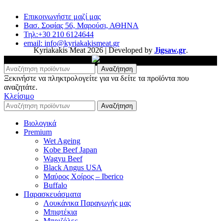
Επικοινωνήστε μαζί μας
Βασ. Σοφίας 56, Μαρούσι, ΑΘΗΝΑ
Τηλ:+30 210 6124644
email: info@kyriakakismeat.gr
Kyriakakis Meat
2026 | Developed by
Jigsaw.gr
.
Αναζήτηση
Ξεκινήστε να πληκτρολογείτε για να δείτε τα προϊόντα που
αναζητάτε.
Κλείσιμο
Αναζήτηση
Βιολογικά
Premium
Wet Ageing
Kobe Beef Japan
Wagyu Beef
Black Angus USA
Μαύρος Χοίρος – Iberico
Buffalo
Παρασκευάσματα
Λουκάνικα Παραγωγής μας
Μπιφτέκια
Μπριζόλες