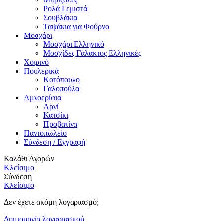
Ρολά Γεμιστά
Σουβλάκια
Ταψάκια για Φούρνο
Μοσχάρι
Μοσχάρι Ελληνικό
Μοσχίδες Γάλακτος Ελληνικές
Χοιρινό
Πουλερικά
Κοτόπουλο
Γαλοπούλα
Αμνοερίφια
Αρνί
Κατσίκι
Προβατίνα
Παντοπωλείο
Σύνδεση / Εγγραφή
Καλάθι Αγορών
Κλείσιμο
Σύνδεση
Κλείσιμο
Δεν έχετε ακόμη λογαριασμό;
Δημιουργία λογαριασμού