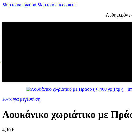
Skip to navigation
Skip to main content
Αυθημερόν πα
Κλικ για μεγέθυνση
Λουκάνικο χωριάτικο με Πράσο
4,30
€