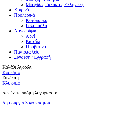
Μοσχίδες Γάλακτος Ελληνικές
Χοιρινό
Πουλερικά
Κοτόπουλο
Γαλοπούλα
Αμνοερίφια
Αρνί
Κατσίκι
Προβατίνα
Παντοπωλείο
Σύνδεση / Εγγραφή
Καλάθι Αγορών
Κλείσιμο
Σύνδεση
Κλείσιμο
Δεν έχετε ακόμη λογαριασμό;
Δημιουργία λογαριασμού