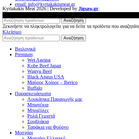
email: info@kyriakakismeat.gr
Kyriakakis Meat
2026 | Developed by
Jigsaw.gr
.
Αναζήτηση
Ξεκινήστε να πληκτρολογείτε για να δείτε τα προϊόντα που αναζητάτ
Κλείσιμο
Αναζήτηση
Βιολογικά
Premium
Wet Ageing
Kobe Beef Japan
Wagyu Beef
Black Angus USA
Μαύρος Χοίρος – Iberico
Buffalo
Παρασκευάσματα
Λουκάνικα Παραγωγής μας
Μπιφτέκια
Μπριζόλες
Ρολά Γεμιστά
Σουβλάκια
Ταψάκια για Φούρνο
Μοσχάρι
Μοσχάρι Ελληνικό