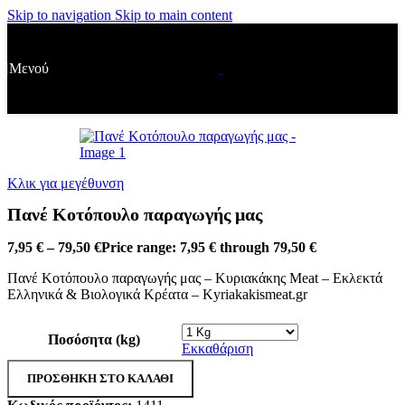
Skip to navigation
Skip to main content
Αυθημερόν παραδόσεις για παραγγελίες έως τις 13:00.
Εκτιμώμενος χρόνος παράδοσης 2-5 ώρες.
Μενού
Κλικ για μεγέθυνση
Πανέ Κοτόπουλο παραγωγής μας
7,95
€
–
79,50
€
Price range: 7,95 € through 79,50 €
Πανέ Κοτόπουλο παραγωγής μας – Κυριακάκης Meat – Εκλεκτά
Ελληνικά & Βιολογικά Κρέατα – Kyriakakismeat.gr
Ποσόσητα (kg)
Εκκαθάριση
ΠΡΟΣΘΗΚΗ ΣΤΟ ΚΑΛΑΘΙ