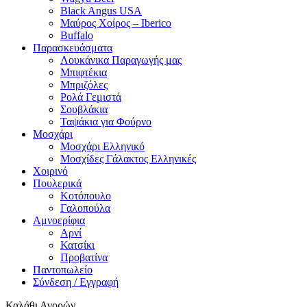
Black Angus USA
Μαύρος Χοίρος – Iberico
Buffalo
Παρασκευάσματα
Λουκάνικα Παραγωγής μας
Μπιφτέκια
Μπριζόλες
Ρολά Γεμιστά
Σουβλάκια
Ταψάκια για Φούρνο
Μοσχάρι
Μοσχάρι Ελληνικό
Μοσχίδες Γάλακτος Ελληνικές
Χοιρινό
Πουλερικά
Κοτόπουλο
Γαλοπούλα
Αμνοερίφια
Αρνί
Κατσίκι
Προβατίνα
Παντοπωλείο
Σύνδεση / Εγγραφή
Καλάθι Αγορών