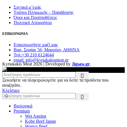
Σχετικά μ’εμάς
Τρόποι Πληρωμής – Παράδοσης
Όροι και Προϋποθέσεις
Πολιτική Απορρήτου
ΕΠΙΚΟΙΝΩΝΙΑ
Επικοινωνήστε μαζί μας
Βασ. Σοφίας 56, Μαρούσι, ΑΘΗΝΑ
Τηλ:+30 210 6124644
email: info@kyriakakismeat.gr
Kyriakakis Meat
2026 | Developed by
Jigsaw.gr
.
Ξεκινήστε να πληκτρολογείτε για να δείτε τα προϊόντα που
αναζητάτε.
Κλείσιμο
Βιολογικά
Premium
Wet Ageing
Kobe Beef Japan
Wagyu Beef