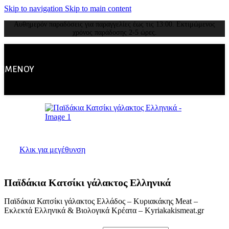
Skip to navigation
Skip to main content
Αυθημερόν παραδόσεις για παραγγελίες έως τις 13:00. Εκτιμώμενος
χρόνος παράδοσης 2-5 ώρες.
ΜΕΝΟΎ
Κλικ για μεγέθυνση
Παϊδάκια Κατσίκι γάλακτος Ελληνικά
Παϊδάκια Κατσίκι γάλακτος Ελλάδος – Κυριακάκης Meat –
Εκλεκτά Ελληνικά & Βιολογικά Κρέατα – Kyriakakismeat.gr