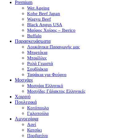
Premium
Wet Ageing
Kobe Beef Japan
Wagyu Beef
Black Angus USA
Μαύρος Χοίρος – Iberico
Buffalo
Παρασκευάσματα
Λουκάνικα Παραγωγής μας
Μπιφτέκια
Μπριζόλες
Ρολά Γεμιστά
Σουβλάκια
Ταψάκια για Φούρνο
Μοσχάρι
Μοσχάρι Ελληνικό
Μοσχίδες Γάλακτος Ελληνικές
Χοιρινό
Πουλερικά
Κοτόπουλο
Γαλοπούλα
Αμνοερίφια
Αρνί
Κατσίκι
Προβατίνα