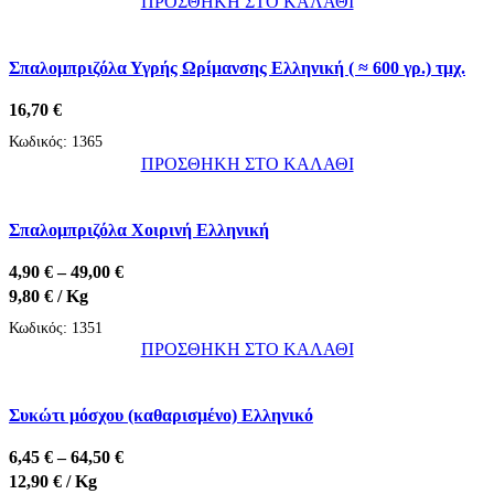
ΠΡΟΣΘΗΚΗ ΣΤΟ ΚΑΛΑΘΙ
Σπαλομπριζόλα Υγρής Ωρίμανσης Ελληνική ( ≈ 600 γρ.) τμχ.
16,70
€
Κωδικός:
1365
ΠΡΟΣΘΗΚΗ ΣΤΟ ΚΑΛΑΘΙ
Σπαλομπριζόλα Χοιρινή Ελληνική
Price
4,90
€
–
49,00
€
range:
9,80
€
/ Kg
4,90 €
Κωδικός:
1351
through
ΠΡΟΣΘΗΚΗ ΣΤΟ ΚΑΛΑΘΙ
49,00 €
Αυτό
το
Συκώτι μόσχου (καθαρισμένο) Ελληνικό
προϊόν
έχει
Price
6,45
€
–
64,50
€
πολλαπλές
range:
12,90
€
/ Kg
παραλλαγές.