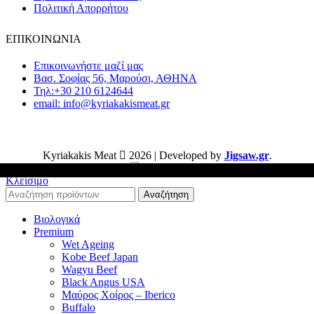
Πολιτική Απορρήτου
στη
σελίδα
ΕΠΙΚΟΙΝΩΝΙΑ
του
προϊόντος
Επικοινωνήστε μαζί μας
Βασ. Σοφίας 56, Μαρούσι, ΑΘΗΝΑ
Τηλ:+30 210 6124644
email: info@kyriakakismeat.gr
Kyriakakis Meat
2026 | Developed by
Jigsaw.gr
.
Κλείσιμο
Αναζήτηση
Βιολογικά
Premium
Wet Ageing
Kobe Beef Japan
Wagyu Beef
Black Angus USA
Μαύρος Χοίρος – Iberico
Buffalo