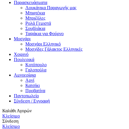
Παρασκευάσματα
Λουκάνικα Παραγωγής μας
Μπιφτέκια
Μπριζόλες
Ρολά Γεμιστά
Σουβλάκια
Ταψάκια για Φούρνο
Μοσχάρι
Μοσχάρι Ελληνικό
Μοσχίδες Γάλακτος Ελληνικές
Χοιρινό
Πουλερικά
Κοτόπουλο
Γαλοπούλα
Αμνοερίφια
Αρνί
Κατσίκι
Προβατίνα
Παντοπωλείο
Σύνδεση / Εγγραφή
Καλάθι Αγορών
Κλείσιμο
Σύνδεση
Κλείσιμο