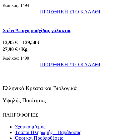
6,45 €
Κωδικός:
1494
Οι
through
ΠΡΟΣΘΗΚΗ ΣΤΟ ΚΑΛΑΘΙ
επιλογές
64,50 €
Αυτό
μπορούν
το
να
Χτένι Άπαχο μοσχίδας γάλακτος
προϊόν
επιλεγούν
έχει
στη
Price
13,95
€
–
139,50
€
πολλαπλές
σελίδα
range:
27,90
€
/ Kg
παραλλαγές.
του
13,95 €
Κωδικός:
1490
Οι
προϊόντος
through
ΠΡΟΣΘΗΚΗ ΣΤΟ ΚΑΛΑΘΙ
επιλογές
139,50 €
Αυτό
μπορούν
το
να
προϊόν
επιλεγούν
Ελληνικά Κρέατα και Βιολογικά
έχει
στη
πολλαπλές
Υψηλής Ποιότητας
σελίδα
παραλλαγές.
του
Οι
προϊόντος
ΠΛΗΡΟΦΟΡΙΕΣ
επιλογές
μπορούν
Σχετικά μ’εμάς
Τρόποι Πληρωμής – Παράδοσης
να
Όροι και Προϋποθέσεις
επιλεγούν