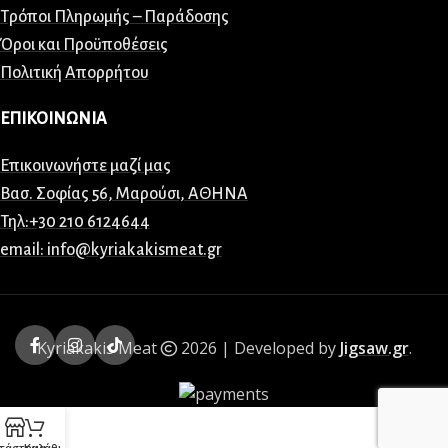
Τρόποι Πληρωμής – Παράδοσης
Όροι και Προϋποθέσεις
Πολιτική Απορρήτου
ΕΠΙΚΟΙΝΩΝΙΑ
Επικοινωνήστε μαζί μας
Βασ. Σοφίας 56, Μαρούσι, ΑΘΗΝΑ
Τηλ:+30 210 6124644
email: info@kyriakakismeat.gr
Kyriakakis Meat
2026 | Developed by
Jigsaw.gr
.
τάστημα
Καλάθι