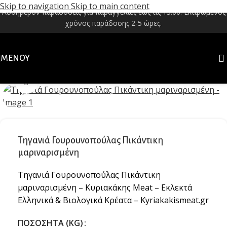
Skip to navigation
Skip to main content
Αυθημερόν παραδόσεις για παραγγελίες έως τις 13:00. Εκτιμώμενος
χρόνος παράδοσης 2-5 ώρες.
ΜΕΝΟΎ
Κλικ για μεγέθυνση
Τηγανιά Γουρουνοπούλας Πικάντικη
μαριναρισμένη
Τηγανιά Γουρουνοπούλας Πικάντικη
μαριναρισμένη – Κυριακάκης Meat – Εκλεκτά
Ελληνικά & Βιολογικά Κρέατα – Kyriakakismeat.gr
ΠΟΣΌΣΗΤΑ (KG)