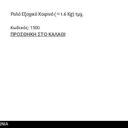
Ρολό Εξοχικό Χοιρινό ( ≈ 1.6 Kg) τμχ.
Κωδικός:
1500
ΠΡΟΣΘΗΚΗ ΣΤΟ ΚΑΛΑΘΙ
Μπούτι χοιρίδι
≈2.6 kg) τμχ.
Κωδικός:
1431
ΠΡΟΣΘΗΚΗ Σ
ΩΝΙΑ