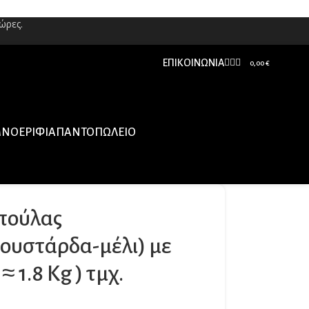
ώρες.
ΕΠΙΚΟΙΝΩΝΊΑ
0,00
€
ΝΟΕΡΊΦΙΑ
ΠΑΝΤΟΠΩΛΕΊΟ
πούλας
ουστάρδα-μέλι) με
 1.8 Kg ) τμχ.