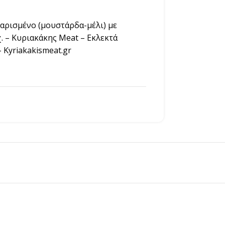
αρισμένο (μουστάρδα-μέλι) με
χ. – Κυριακάκης Meat – Εκλεκτά
 Kyriakakismeat.gr