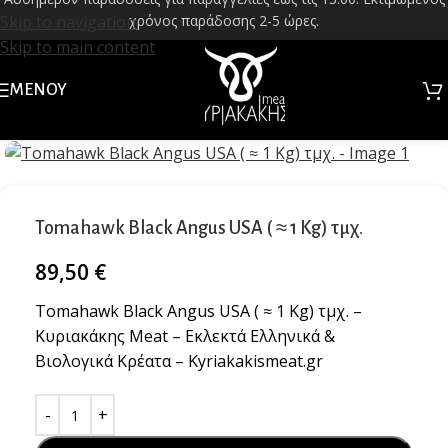
Skip to navigation
χρόνος παράδοσης 2-5 ώρες.
Skip to main content
ΜΕΝΟΎ
Κλικ για μεγέθυνση
Tomahawk Black Angus USA ( ≈ 1 Kg) τμχ.
89,50
€
Tomahawk Black Angus USA ( ≈ 1 Kg) τμχ. –
Κυριακάκης Meat – Εκλεκτά Ελληνικά &
Βιολογικά Κρέατα – Kyriakakismeat.gr