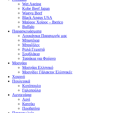
Wet Ageing
Kobe Beef Japan
Wagyu Beef
Black Angus USA
Μαύρος Χοίρος – Iberico
Buffalo
Παρασκευάσματα
Λουκάνικα Παραγωγής μας
Μπιφτέκια
Μπριζόλες
Ρολά Γεμιστά
Σουβλάκια
Ταψάκια για Φούρνο
Μοσχάρι
Μοσχάρι Ελληνικό
Μοσχίδες Γάλακτος Ελληνικές
Χοιρινό
Πουλερικά
Κοτόπουλο
Γαλοπούλα
Αμνοερίφια
Αρνί
Κατσίκι
Προβατίνα
Παντοπωλείο