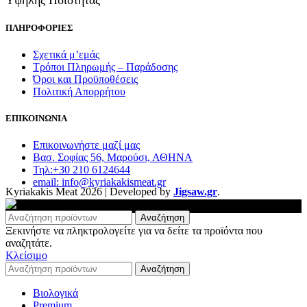
ΠΛΗΡΟΦΟΡΙΕΣ
Σχετικά μ’εμάς
Τρόποι Πληρωμής – Παράδοσης
Όροι και Προϋποθέσεις
Πολιτική Απορρήτου
ΕΠΙΚΟΙΝΩΝΙΑ
Επικοινωνήστε μαζί μας
Βασ. Σοφίας 56, Μαρούσι, ΑΘΗΝΑ
Τηλ:+30 210 6124644
email: info@kyriakakismeat.gr
Kyriakakis Meat
2026 | Developed by
Jigsaw.gr
.
Αναζήτηση
Ξεκινήστε να πληκτρολογείτε για να δείτε τα προϊόντα που
αναζητάτε.
Κλείσιμο
Αναζήτηση
Βιολογικά
Premium